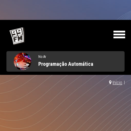
No Ar
Programação Automática
Início
|